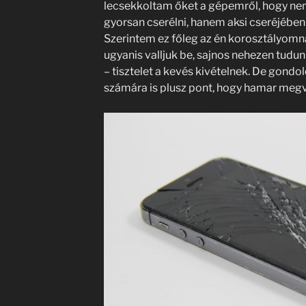
lecsekkoltam őket a gépemről, hogy nem
gyorsan cserélni, hanem aksi cseréjében 
Szerintem ez főleg az én korosztályomn
ugyanis valljuk be, sajnos nehezen tudun
– tisztelet a kevés kivételnek. De gond
számára is plusz pont, hogy hamar megva