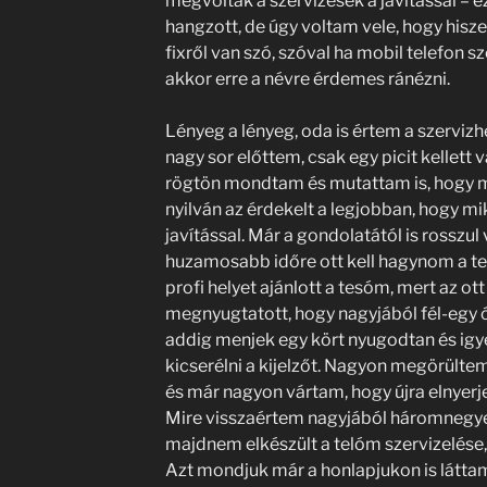
megvoltak a szervizesek a javítással – 
hangzott, de úgy voltam vele, hogy his
fixről van szó, szóval ha mobil telefon 
akkor erre a névre érdemes ránézni.
Lényeg a lényeg, oda is értem a szervizhe
nagy sor előttem, csak egy picit kellett 
rögtön mondtam és mutattam is, hogy mi
nyilván az érdekelt a legjobban, hogy mi
javítással. Már a gondolatától is rosszu
huzamosabb időre ott kell hagynom a tel
profi helyet ajánlott a tesóm, mert az ot
megnyugtatott, hogy nagyjából fél-egy óra
addig menjek egy kört nyugodtan és ig
kicserélni a kijelzőt. Nagyon megörülte
és már nagyon vártam, hogy újra elnyerje
Mire visszaértem nagyjából háromnegye
majdnem elkészült a telóm szervizelése,
Azt mondjuk már a honlapjukon is láttam