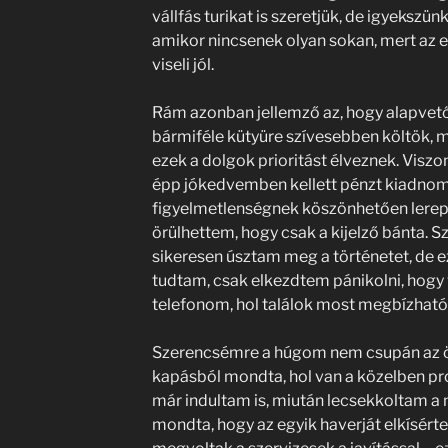
vállfás turikat is szeretjük, de igyekszün
amikor nincsenek olyan sokan, mert az
viseli jól.
Rám azonban jellemző az, hogy alapvető
bármiféle kütyüre szívesebben költök, 
ezek a dolgok prioritást élveznek. Visz
épp jókedvemben kellett pénzt kiadnom
figyelmetlenségnek köszönhetően lerepü
örülhettem, hogy csak a kijelző bánta. 
sikeresen úsztam meg a történetet, de 
tudtam, csak elkezdtem pánikolni, hogy 
telefonom, hol találok most megbízható m
Szerencsémre a húgom nem csupán az ö
kapásból mondta, hol van a közelben pr
már indultam is, miután lecsekkoltam a
mondta, hogy az egyik haverját elkísérte