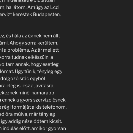
ez mindenesetre biztatóan
zem, ha látom. Amúgy az Lcd
szervizt kerestek Budapesten,
z, és hála az égnek nem állt
várni. Ahogy sorra kerültem,
 a probléma. Az ár mellett
korra tudnak elkészülni a
l voltam annak, hogy esetleg
ómat. Úgy tűnik, tényleg egy
t dolgozó srác egyből
 elég is lesz a javításra,
yekeznek minél hamarabb
m ennek a gyors szervizelésnek
 régi formáját a kis telefonom.
d óra múlva, már tényleg
 így addig nézelődtem kicsit.
 indulás előtt, amikor gyorsan