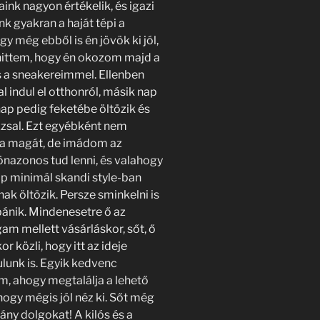
aink nagyon értékelik, és igazi
nk gyakran a haját tépi a
y még ebből is én jövök ki jól,
 hittem, hogy én okozom majd a
 a sneakereimmel. Ellenben
 indul el otthonról, másik nap
nap pedig feketébe öltözik és
zsal. Ezt egyébként nem
za magát, de imádom az
önazonos tud lenni, és valahogy
ap minimál skandi style-ban
k öltözik. Persze sminkelni is
 bánik. Mindenesetre ő az
gam mellett vásárláskor, sőt, ő
or közli, hogy itt az ideje
ulunk is. Egyik kedvenc
om, ahogy megtalálja a lehető
hogy mégis jól néz ki. Sőt még
ny dolgokat! A kilós és a