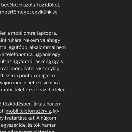
k becélozni azokat az időket,
 embertömeget egyikünk se
en a mobilomra, laptopra,
mint ruhára. Nekem valahogy
ont a legutóbbi alkalommal nem
 a telefonomra, ugyanis egy
lt az ágyamról, és még így is
Szóval mondhatni, viszonylag
ezt ezen a ponton még nem
vajon meg lehet-e csinálni a
obil telefon szervizt hirtelen.
ltözködésben jártas, hanem
ofi
mobil telefon szerviz
, így
 nyitvatartásukat. A húgom
 egyszer ide, és tök hamar