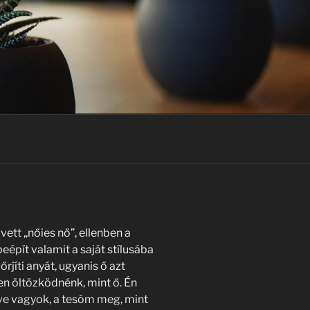
ett „nőies nő”, ellenben a
épít valamit a saját stílusába
rjíti anyát, ugyanis ő azt
en öltözködnénk, mint ő. Én
 híve vagyok, a tesóm meg, mint