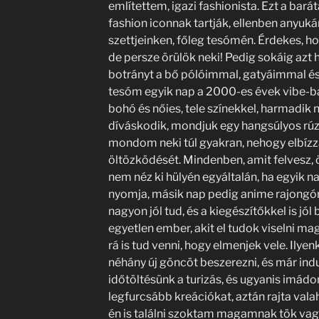
említettem, igazi fashionista. Ezt a barát
fashion iconnak tartják, ellenben anyuká
szettjeinken, főleg tesómén. Érdekes, hog
de persze örülök neki! Pedig sokáig azt
botrányt a bő pólóimmal, gatyáimmal és
tesóm egyik nap a 2000-es évek vibe-bal
bohó és nőies, tele színekkel, harmadik 
díváskodik, mondjuk egy hangsúlyos rúz
mondom neki túl gyakran, nehogy elbíz
öltözködését. Mindenben, amit felvesz, 
nem néz ki hülyén egyáltalán, ha egyik n
nyomja, másik nap pedig anime rajongóna
nagyon jól tud, és a kiegészítőkkel is jól
egyetlen ember, akit el tudok viselni ma
rá is tud venni, hogy elmenjek vele. Ilyenk
néhány új göncöt beszerezni, és már ind
időtöltésünk a turizás, és ugyanis imád
legfurcsább kreációkat, aztán rajta vala
én is találni szoktam magamnak tök vagá