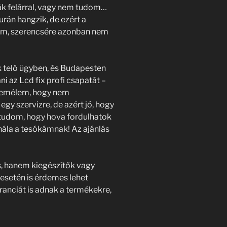
ák felárral, vagy nem tudom…
urán hangzik, de ezért a
m, szerencsére azonban nem
ok teló ügyben, és Budapesten
i az Lcd fix profi csapatát –
 Remélem, hogy nem
y szervizre, de azért jó, hogy
 tudom, hogy hova fordulhatok
hála a tesókámnak! Az ajánlás
s, hanem kiegészítők vagy
a esetén is érdemes lehet
ranciát is adnak a termékekre,