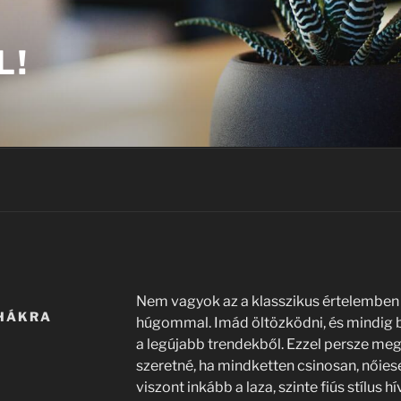
L!
Nem vagyok az a klasszikus értelemben v
UHÁKRA
húgommal. Imád öltözködni, és mindig be
a legújabb trendekből. Ezzel persze megő
szeretné, ha mindketten csinosan, nőies
viszont inkább a laza, szinte fiús stílus