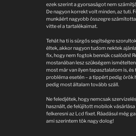
ezek szerint a gyorsaságot nem számítj
De nagyon korrekt volt minden, az tuti. F
munkáért nagyobb összegre számította
vitte el a tartalékaimat.
Tehát ha ti is sürgős segítségre szorult
éltek, akkor nagyon tudom nektek ajánlan
fix, hogy nem fogtok bennük csalódni!
mostanában lesz szükségem ismételten eg
most már van ilyen tapasztalatom is, és
probléma esetén – a tippért pedig örök 
pedig most általam tovább száll.
Ne feledjétek, hogy nemcsak szervizelé
használt, de felújított mobilok vásárlás
felkeresni az Lcd fixet. Ráadásul még ga
ami szerintem tök nagy dolog!