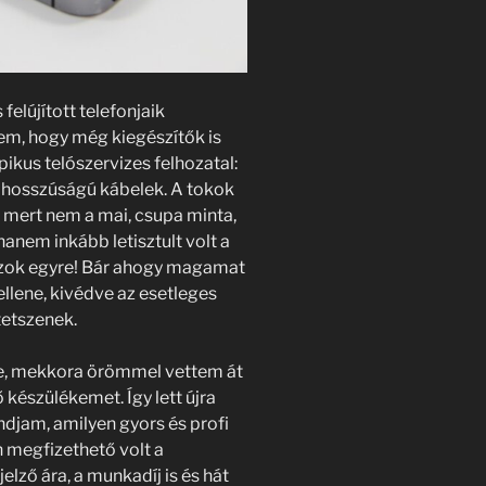
felújított telefonjaik
ztem, hogy még kiegészítők is
ikus telószervizes felhozatal:
ző hosszúságú kábelek. A tokok
mert nem a mai, csupa minta,
 hanem inkább letisztult volt a
ázok egyre! Bár ahogy magamat
llene, kivédve az esetleges
tetszenek.
e, mekkora örömmel vettem át
ő készülékemet. Így lett újra
ondjam, amilyen gyors és profi
 megfizethető volt a
elző ára, a munkadíj is és hát