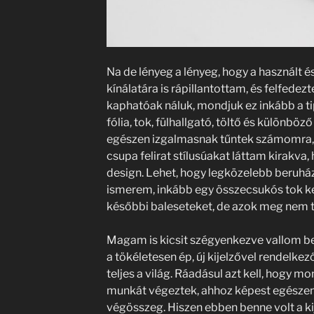
Na de lényeg a lényeg, hogy a használt és 
kínálatára is rápillantottam, és felfede
kaphatóak náluk, mondjuk ez inkább a tip
fólia, tok, fülhallgató, töltő és különbö
egészen izgalmasnak tűntek számomra, 
csupa felirat stílusúakat láttam kirakva,
design. Lehet, hogy legközelebb beruh
ismerem, inkább egy összecsukós tok ke
későbbi baleseteket, de azok meg nem 
Magam is kicsit szégyenkezve vallom b
a tökéletesen ép, új kijelzővel rendelkez
teljes a világ. Ráadásul azt kell, hogy m
munkát végeztek, ahhoz képest egészen
végösszeg. Hiszen ebben benne volt a kij