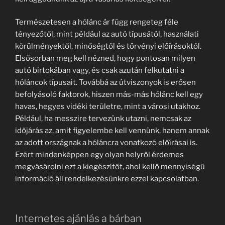
Természetesen a hólánc ár függ rengeteg féle
tényezőtől, mint például az autó típusától, használati
körülményektől, minőségtől és törvényi előírásoktól.
Elsősorban meg kell nézned, hogy pontosan milyen
autó birtokában vagy, és csak azután felkutatni a
hóláncok típusait. Továbbá az útviszonyok is erősen
befolyásoló faktorok, hiszen más-más hólánc kell egy
havas, hegyes vidéki területre, mint a városi utakhoz.
Például, ha messzire tervezünk utazni, nemcsak az
időjárás az, amit figyelembe kell vennünk, hanem annak
az adott országnak a hóláncra vonatkozó előírásai is.
Ezért mindenképpen egy olyan helyről érdemes
megvásárolni ezt a kiegészítőt, ahol kellő mennyiségű
információ áll rendelkezésünkre ezzel kapcsolatban.
Internetes ajánlás a bárban