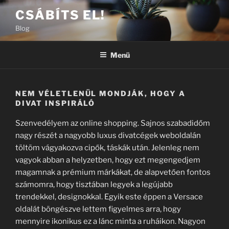
Tartalomhoz
CSÁBÍTS EL!
Blog
Menü
NEM VÉLETLENÜL MONDJÁK, HOGY A
DIVAT INSPIRÁLÓ
Szenvedélyem az online shopping. Sajnos szabadidőm
nagy részét a nagyobb luxus divatcégek weboldalán
töltöm vágyakozva cipők, táskák után. Jelenleg nem
vagyok abban a helyzetben, hogy ezt megengedjem
magamnak a prémium márkákat, de alapvetően fontos
számomra, hogy tisztában legyek a legújabb
trendekkel, designokkal. Egyik este éppen a Versace
oldalát böngészve lettem figyelmes arra, hogy
mennyire ikonikus ez a lánc minta a ruháikon. Nagyon