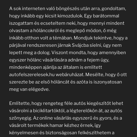
A sok interneten való böngészés után arra, gondoltam,
hogy inkább egy kicsit kimozdulok. Egy barátommal
iszogattam és ecseteltem neki, hogy mennyi mindent
olvastam a hóláncokról és meglepő módon, ő még
inkább otthon volt a témában. Mondjuk tekintve, hogy a
párjával rendszeresen járnak Svájcba síelni, úgy nem
lepett meg a dolog. Viszont mondta, hogy amennyiben
egyszer hólánc vásárlására adnám a fejem úgy,
mindenképpen ajánlja az általam is említett
autofelszerelesek.hu webáruházat. Mesélte, hogy ő ott
szerezte be az első hóláncát és azóta is iszonyatosan
meg van elégedve.
Említette, hogy rengeteg féle autós kiegészítőt lehet
vásárolni a biciklitartóktól, a légterelőkön át, az autós
szőnyegig. Az online vásárlás egyszerű és gyors, és a
vásárolt termékek hamar kézhez érnek, így
kényelmesen és biztonságosan felkészíthetem a