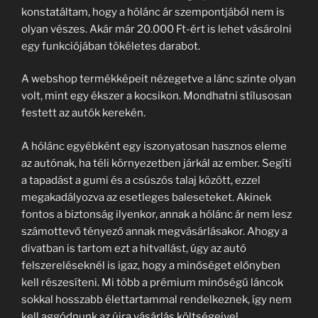
konstatáltam, hogy a hólánc ár szempontjából nem is
olyan vészes. Akár már 20.000 Ft-ért is lehet vásárolni
egy funkciójában tökéletes darabot.
A webshop termékképeit nézegetve a lánc szinte olyan
volt, mint egy ékszer a kocsikon. Mondhatni stílusosan
festett az autók kerekén.
A hólánc egyébként egy iszonyatosan hasznos eleme
az autónak, ha téli környezetben járkál az ember. Segíti
a tapadást a gumi és a csúszós talaj között, ezzel
megakadályozva az esetleges baleseteket. Akinek
fontos a biztonság ilyenkor, annak a hólánc ár nem lesz
számottevő tényező annak megvásárlásakor. Ahogy a
divatban is tartom ezt a hitvallást, úgy az autó
felszereléseknél is igaz, hogy a minőséget előnyben
kell részesíteni. Mi több a prémium minőségű láncok
sokkal hosszabb élettartammal rendelkeznek, így nem
kell aggódnunk az újra vásárlás költségeivel.