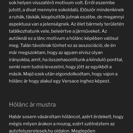
sok helyen visszatérő motívum volt. Erről eszembe
jutott, a divat mennyire sokoldalú. Először mindenkinek
a ruhák, táskák, kiegészítők jutnak eszébe, de megannyi
aspektusa van a jelenségnek. Az élet bármely területén
találkozhatunk vele, beleértve a járműveket. Az
autóknál ez a lánc motívum a hólánc képében valósul
meg. Talán távolinak tűnhet ez az asszociáció, de én
már megszoktam, hogy az agyam elvisz olyan
irányokba, amit, ha összehasonlítunk a kiinduló ponttal,
senki nem tudná levezetni, hogy jött az egyikből a
másik. Majd ezek után elgondolkodtam, hogy vajon a
hólánc ár hogy alakul egy Versace inghez képest.
Hólánc ár mustra
Habár sosem vásároltam hóláncot, azért érdekelt, hogy
mégis milyen árakon a mozog, ezért szétnéztem az
autofelszerelesek.hu oldalon. Meglepően