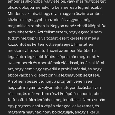
ember az alkoholba, vagy ételbe, vagy más függőséget
okozó dologba menekül, a beismerés a legnehezebb.
Mindenki azt hiszi, hogy olyan nagyon őszinte ember,
közben a legnagyobb hazudozók vagyunk még
magunkkal szemben is. Nagyon nehéz ebből kilépni. De
nem lehetetlen. Azt felismertem, hogy egyedül nem
tudom meglépni a változást, ezért kerestem meg a
központot és kértem ott segítséget. Hihetetlen
mekkora változást tud hozni az ember életébe, ha
legalább a legkisebb lépést képes már megtenni. A
szakemberek és a sorstársak előadásai, tanácsai, látni
azt, hogy nem vagy egyedül a problémáddal, és hogy
ebből valóban ki lehet jönni, a legnagyobb segítség.
Arról nem beszélve, hogy a program végén sem
hagytak magamra. Folyamatos utógondozásban van
részem, és már vettem részt Felépülő-napon is, ahol
felfrissítettük a korábban megtanultakat. Nem csupán
egy program, ahol a végén elengedik a kezemet, és
magamra hagynak, hogy boldoguljak, ahogy sikerül.