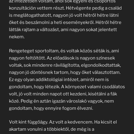
az intézetben voltam, ahol sok egyéni és csoportos
konzultáción vettem részt. Hétvégente pedig a család
is meglátogathatott, nagyon jó volt hétről hétre látni
őket és beszámolni a heti eseményekről. Hétről hétre
látták rajtam a változást, ami nagyon sokat jelentett
nekem.
Rengeteget sportoltam, és voltak közös séták is, ami
nagyon feltöltött. Az előadások is nagyon színesek
voltak, sok mindenre rávilágította, elgondolkodtattak,
nagyon jó döntésnek tartom, hogy őket választottam.
Ez egy olyan addiktológiai intézet, amiről nem is
gondoltam, hogy létezik. A környezet valami csodálatos
volt, jó volt minden napot ott kezdeni, kisétálni a fák
közé. Pedig én aztán igazán városlakó vagyok, nem
gondoltam, hogy ennyire fogom élvezni.
Volt kint függőágy. Az volt a kedvencem. Ha kicsit el
akartam vonulni a többiektől, de még is a