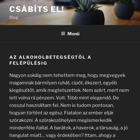
Tartalomhoz
CSÁBÍTS EL!
Blog
Menü
AZ ALKOHOLBETEGSÉGTŐL A
FELÉPÜLÉSIG
Nagyon sokáig nem tehettem meg, hogy megvegyek
magamnak bármilyen ruhát, cipőt, ékszert, egyéb
kiegészítőt, amik megtetszettek. Nem azért, mert nem
lett volna rá pénzem. Volt. Több mint elegendő. De
rosszul használtam fel. Nem is tudom pontosan,
hogyan történt az egész. Fiatalon az ember eljár
szórakozni. A szórakozóhelyen megismerkedik
mindenféle itallal. A barátok, a haverok, a társaság, a jó
hangulat miatt… vagy érdekében? Ittam, ahogy a