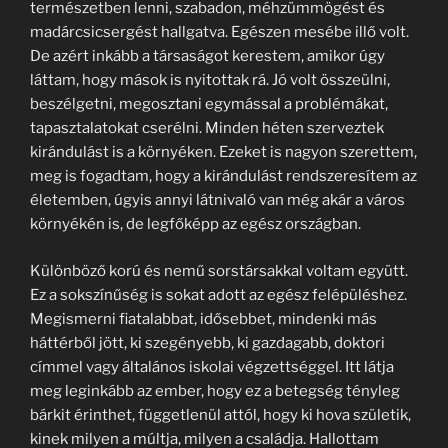
természetben lenni, szabadon, méhzümmögést és
madárcsicsergést hallgatva. Egészen mesébe illő volt.
De azért inkább a társaságot kerestem, amikor úgy
láttam, hogy mások is nyitottak rá. Jó volt összeülni,
beszélgetni, megosztani egymással a problémákat,
tapasztalatokat cserélni. Minden héten szerveztek
kirándulást is a környéken. Ezeket is nagyon szerettem,
meg is fogadtam, hogy a kirándulást rendszeresítem az
életemben, úgyis annyi látnivaló van még akár a város
környékén is, de legfőképp az egész országban.
Különböző korú és nemű sorstársakkal voltam együtt.
Ez a sokszínűség is sokat adott az egész felépüléshez.
Megismerni fiatalabbat, idősebbet, mindenki más
háttérből jött, ki szegényebb, ki gazdagabb, doktori
címmel vagy általános iskolai végzettséggel. Itt látja
meg leginkább az ember, hogy ez a betegség tényleg
bárkit érinthet, függetlenül attól, hogy ki hova születik,
kinek milyen a múltja, milyen a családja. Hallottam