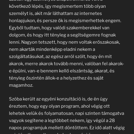
következő lépés, így megismertem több olyan
személyt is, akit már láthattam az internetes
honlapjukon, és persze ők is megismerhettek engem.
Egyből tudtam, hogy valódi szakemberekkel van
dolgom, és hogy itt tényleg a segítségemre fognak
lenni. Nagyon tetszett, hogy nem voltak erőszakosak,
nem akarták mindenképp eladni nekem a
szolgáltatásukat, az egész arról szólt, hogy én mit
akarok, merre akarok tovább menni, valóban fel akarok-
e épülni, van-e bennem kellő elszántság, akarat, és
tényleg őszintén állok-e a helyzethez és saját
magamhoz.
Szóba került az egyéni konzultáció is, de én úgy
éreztem, hogy egy olyan program, ahol végig ott
lehetek velük és folyamatosan, napi szinten támogatva
vagyok segítene a legtöbbet nekem, így végül a 28
napos programjuk mellett döntöttem. Ez idő alatt végig