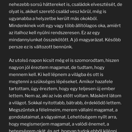
nehezebb sorsú háttereket is, családok elvesztését, de
olyat is, akiket szerető család vesz körül, még is
ugyanabba a helyzetbe került más okokból.
Mindenkinek volt egy vagy több állítólagos oka, amiért
az italhoz kell nyúlni rendszeresen. Ez az egy
mindannyiunkat összekötött. A jó magyarázat. Később
persze ez is változott bennünk.
Az utolsó napon kicsit még el is szomorodtam, hiszen
nagyon jól éreztem magamat, de tudtam, hogy
mennem kell. Ki kell lépnem a világba és ott is
megtenni a szükséges lépéseket. Amikor hazafele
tartottam, úgy éreztem, hogy egy teljesen új ember
lettem. Nem az, aki az ivás előtt voltam. Másként látom
a világot. Sokkal nyitottabb, bátrabb, érdeklődő lettem.
Megszűntek a félelmeim, merem vállalni magamat, a
gondolataimat, a vágyaimat. Lehetőségem nyílt arra,
hogy megismerjem magamat, a valódi énemet, a
betegségem okát, és azt, hogyan tudok ebből kilépni.