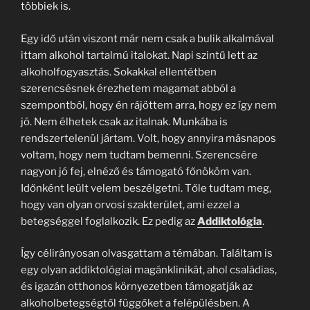
többiek is.
Egy idő után viszont már nem csak a bulik alkalmával
ittam alkohol tartalmú italokat. Napi szintű lett az
alkoholfogyasztás. Sokakkal ellentétben
szerencsésnek érezhetem magamat abból a
szempontból, hogy én rájöttem arra, hogy ez így nem
jó. Nem élhetek csak az italnak. Munkába is
rendszertelenül jártam. Volt, hogy annyira másnapos
voltam, hogy nem tudtam bemenni. Szerencsére
nagyon jó fej, elnéző és támogató főnököm van.
Időnként leült velem beszélgetni. Tőle tudtam meg,
hogy van olyan orvosi szakterület, ami ezzel a
betegséggel foglalkozik. Ez pedig az
Addiktológia
.
Így célirányosan olvasgattam a témában. Találtam is
egy olyan addiktológiai magánklinikát, ahol családias,
és igazán otthonos környezetben támogatják az
alkoholbetegségtől függőket a felépülésben. A