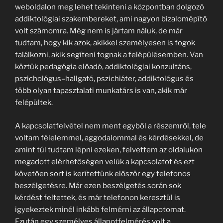
weboldalon meg lehet tekinteni a központban dolgozó
addiktológiai szakembereket, ami nagyon bizalomépítő
volt számomra. Még nem is jártam náluk, de már
tudtam, hogy kik azok, akikkel személyesen is fogok
találkozni, akik segíteni fognak a felépülésemben. Van
köztük pedagógia előadó, addiktológiai konzultáns,
pszichológus–hallgató, pszichiáter, addiktológus és
több olyan tapasztalati munkatárs is van, akik már
felépültek.
A kapcsolatfelvétel nem ment egyből a részemről, tele
voltam félelemmel, aggodalommal és kérdésekkel, de
amint túl tudtam lépni ezeken, felvettem az oldalukon
megadott elérhetőségen velük a kapcsolatot és ezt
követően sort is kerítettünk először egy telefonos
beszélgetésre. Már ezen beszélgetés során sok
kérdést feltettek, és már telefonon keresztül is
igyekeztek minél inkább felmérni az állapotomat.
Ezután egy személyes állapotfelmérés volt a