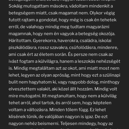
Sokáig mutogattam másokra, vádoltam mindenkit a
betegségem miatt, csak magamat nem. Olykor végig
futott rajtam a gondolat, hogy még is csak én tehetek
erről, de valahogy mindig meg tudtam magyarázni
magamnak, hogy nem én vagyok a betegség okozója.
Hárítottam. Gyerekorra, haverokra, családra, iskolai
piszkálódásra, rossz szavakra, csúfolódásra, mindenre,
ami csak ért az életem során. És persze nem csak az
ivást fogtam a külvilágra, hanem a leszokás nehézségét
is. Mindig megtaláltam azt az okot, ami miatt most nem
lehet, legyen az olyan apróság, mint hogy ezt a szülinapi
bulit nem hagyhatom ki, vagy nagyobb dolog, minthogy
elvesztettem valakit, aki közel állt hozzám. Mindig volt
mire mutogatni. Itt megtanultam, hogy nem a külvilág
tehet arról, ahol tartok, és arról sem, hogy képtelen
voltam a változásra. Minden tőlem függ. Ez lehet
klisének tűnik, de valójában nagyon is igaz. De ezt
nagyon nehéz beismerni. Teljesen mindegy, hogy az